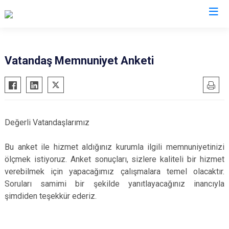
İstanbul
Vatandaş Memnuniyet Anketi
Adalar
Fatih
Sultanbeyli
Avcılar
Gaziosmanpaşa
Tuzla
Bağcılar
Güngören
Ümraniye
Değerli Vatandaşlarımız
Bahçelievler
Kadıköy
Üsküdar
Bakırköy
Kağıthane
Zeytinburnu
Bu anket ile hizmet aldığınız kurumla ilgili memnuniyetinizi
ölçmek istiyoruz. Anket sonuçları, sizlere kaliteli bir hizmet
Bayrampaşa
Kartal
Arnavutköy
verebilmek için yapacağımız çalışmalara temel olacaktır.
Beşiktaş
Küçükçekmece
Ataşehir
Soruları samimi bir şekilde yanıtlayacağınız inancıyla
Beykoz
Maltepe
Başakşehir
şimdiden teşekkür ederiz.
Beyoğlu
Pendik
Beylikdüzü
Büyükçekmece
Sarıyer
Çekmeköy