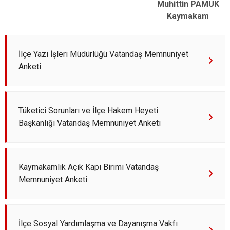
Muhittin PAMUK
Çatalca
Şile
Esenyurt
Kaymakam
Esenler
Silivri
Sancaktepe
Eyüpsultan
Şişli
Sultangazi
İlçe Yazı İşleri Müdürlüğü Vatandaş Memnuniyet
Anketi
Tüketici Sorunları ve İlçe Hakem Heyeti
Başkanlığı Vatandaş Memnuniyet Anketi
Kaymakamlık Açık Kapı Birimi Vatandaş
Memnuniyet Anketi
İlçe Sosyal Yardımlaşma ve Dayanışma Vakfı