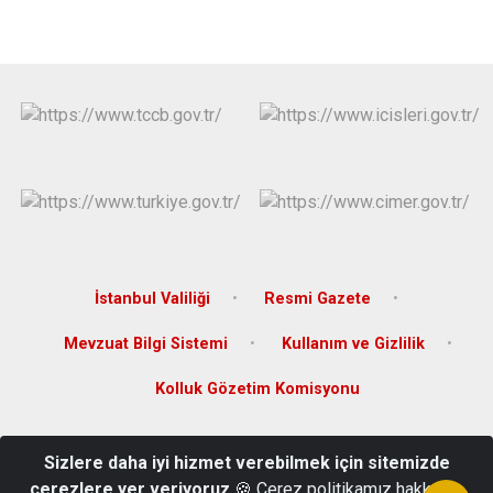
İstanbul Valiliği
Resmi Gazete
Mevzuat Bilgi Sistemi
Kullanım ve Gizlilik
Kolluk Gözetim Komisyonu
Caferağa Mah. General Asım Gündüz (Bahariye) Cad. Kuzu
Sizlere daha iyi hizmet verebilmek için sitemizde
Kestane Sok. No:1 Kadıköy/İSTANBUL
çerezlere yer veriyoruz
🍪 Çerez politikamız hakkında