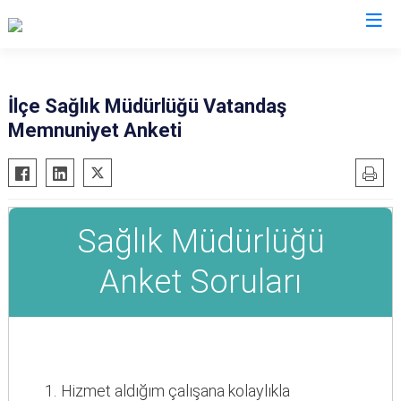
İstanbul
İlçe Sağlık Müdürlüğü Vatandaş
Memnuniyet Anketi
Adalar
Fatih
Sultanbeyli
Avcılar
Gaziosmanpaşa
Tuzla
Bağcılar
Güngören
Ümraniye
Bahçelievler
Kadıköy
Üsküdar
Bakırköy
Kağıthane
Zeytinburnu
Bayrampaşa
Kartal
Arnavutköy
Beşiktaş
Küçükçekmece
Ataşehir
Beykoz
Maltepe
Başakşehir
Beyoğlu
Pendik
Beylikdüzü
Büyükçekmece
Sarıyer
Çekmeköy