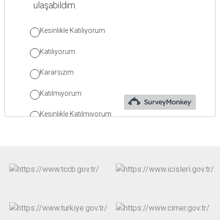
Çatalca
Şile
Esenyurt
Esenler
Silivri
Sancaktepe
Eyüpsultan
Şişli
Sultangazi