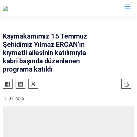
İstanbul
Kaymakamımız 15 Temmuz
Şehidimiz Yılmaz ERCAN’ın
Adalar
Fatih
Sultanbeyli
kıymetli ailesinin katılımıyla
Avcılar
Gaziosmanpaşa
Tuzla
kabri başında düzenlenen
Bağcılar
Güngören
Ümraniye
programa katıldı
Bahçelievler
Kadıköy
Üsküdar
Bakırköy
Kağıthane
Zeytinburnu
Bayrampaşa
Kartal
Arnavutköy
15.07.2025
Beşiktaş
Küçükçekmece
Ataşehir
Beykoz
Maltepe
Başakşehir
Beyoğlu
Pendik
Beylikdüzü
Büyükçekmece
Sarıyer
Çekmeköy